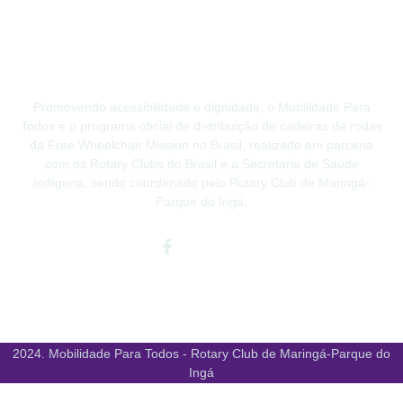
Promovendo acessibilidade e dignidade, o Mobilidade Para
Todos é o programa oficial de distribuição de cadeiras de rodas
da Free Wheelchair Mission no Brasil, realizado em parceria
com os Rotary Clubs do Brasil e a Secretaria de Saúde
Indígena, sendo coordenado pelo Rotary Club de Maringá-
Parque do Ingá.
Facebook-
Instagram
Youtube
f
2024. Mobilidade Para Todos - Rotary Club de Maringá-Parque do
Ingá