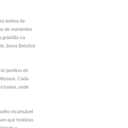
ra Iselina de
tar de momentos
a gratidão na
 de Jesus Belchior
to positivo do
 Mission. Cada
nclusiva, onde
balho incansável
ram que histórias