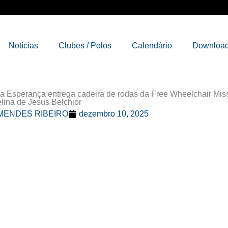
Notícias
Clubes / Polos
Calendário
Downloa
a Esperança entrega cadeira de rodas da Free Wheelchair Miss
elina de Jesus Belchior
MENDES RIBEIRO
dezembro 10, 2025