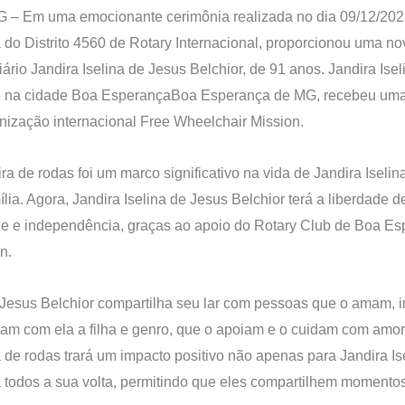
– Em uma emocionante cerimônia realizada no dia 09/12/2025
do Distrito 4560 de Rotary Internacional, proporcionou uma n
iário Jandira Iselina de Jesus Belchior, de 91 anos. Jandira Ise
te na cidade Boa EsperançaBoa Esperança de MG, recebeu uma
ização internacional Free Wheelchair Mission.
ra de rodas foi um marco significativo na vida de Jandira Iseli
ília. Agora, Jandira Iselina de Jesus Belchior terá a liberdade 
de e independência, graças ao apoio do Rotary Club de Boa Es
n.
e Jesus Belchior compartilha seu lar com pessoas que o amam, 
ram com ela a filha e genro, que o apoiam e o cuidam com amor
 de rodas trará um impacto positivo não apenas para Jandira Is
a todos a sua volta, permitindo que eles compartilhem momentos