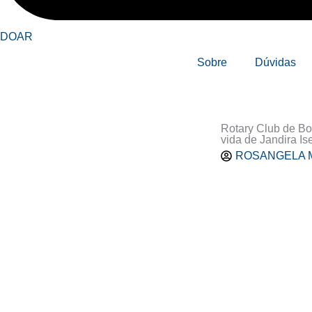
DOAR
Sobre
Dúvidas
Rotary Club de Bo
vida de Jandira Is
ROSANGELA 