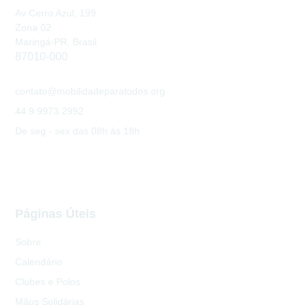
Av Cerro Azul, 199
Zona 02
Maringá-PR, Brasil
87010-000
contato@mobilidadeparatodos.org
44 9 9973 2992
De seg - sex das 08h às 18h
Páginas Úteis
Sobre
Calendário
Clubes e Polos
Mãos Solidárias