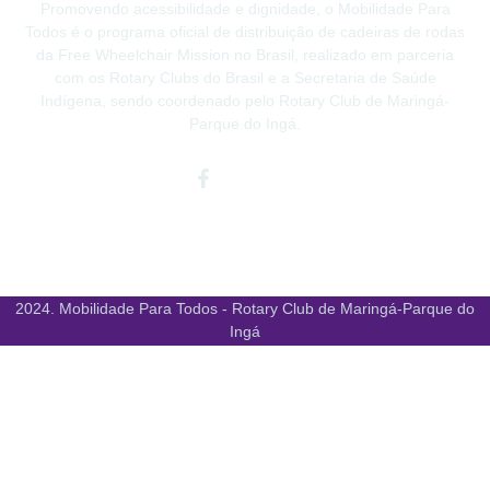
Promovendo acessibilidade e dignidade, o Mobilidade Para
Todos é o programa oficial de distribuição de cadeiras de rodas
da Free Wheelchair Mission no Brasil, realizado em parceria
com os Rotary Clubs do Brasil e a Secretaria de Saúde
Indígena, sendo coordenado pelo Rotary Club de Maringá-
Parque do Ingá.
Facebook-
Instagram
Youtube
f
2024. Mobilidade Para Todos - Rotary Club de Maringá-Parque do
Ingá