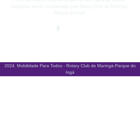
Indígena, sendo coordenado pelo Rotary Club de Maringá-
Parque do Ingá.
Facebook-
Instagram
Youtube
f
2024. Mobilidade Para Todos - Rotary Club de Maringá-Parque do
Ingá