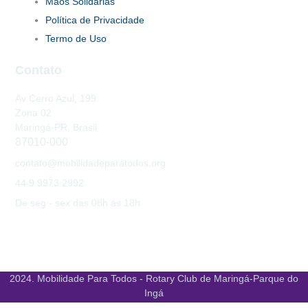
Mãos Solidárias
Política de Privacidade
Termo de Uso
Contato
Av Cerro Azul, 199
Zona 02
Maringá-PR, Brasil
87010-000
contato@mobilidadeparatodos.org
44 9 9973 2992
De seg - sex das 08h às 18h
2024. Mobilidade Para Todos - Rotary Club de Maringá-Parque do
Ingá