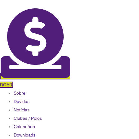
Ir
para
o
conteúdo
DOAR
Sobre
Dúvidas
Notícias
Clubes / Polos
Calendário
Downloads