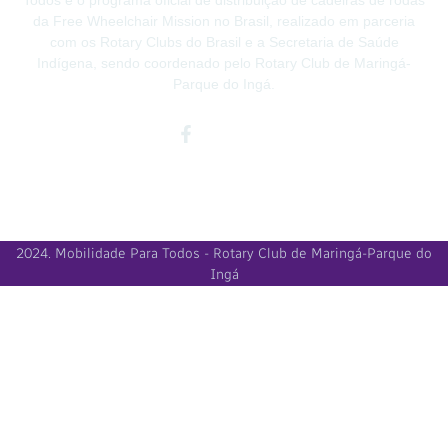
da Free Wheelchair Mission no Brasil, realizado em parceria
com os Rotary Clubs do Brasil e a Secretaria de Saúde
Indígena, sendo coordenado pelo Rotary Club de Maringá-
Parque do Ingá.
Facebook-
Instagram
Youtube
f
2024. Mobilidade Para Todos - Rotary Club de Maringá-Parque do
Ingá