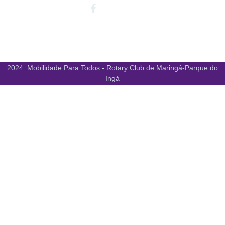
Facebook-
Instagram
Youtube
f
2024. Mobilidade Para Todos - Rotary Club de Maringá-Parque do
Ingá