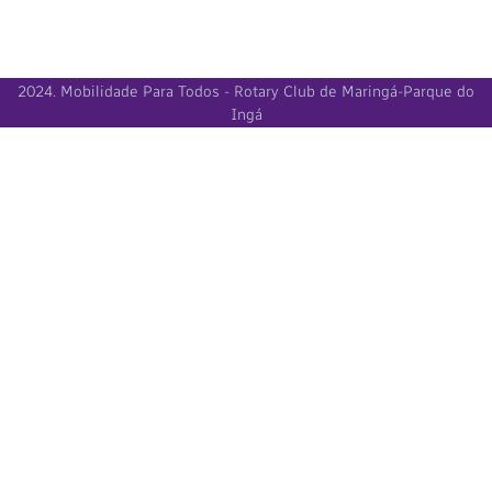
2024. Mobilidade Para Todos - Rotary Club de Maringá-Parque do
Ingá