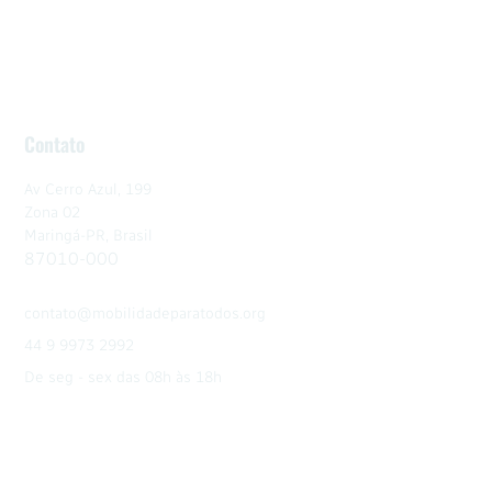
Contato
Av Cerro Azul, 199
Zona 02
Maringá-PR, Brasil
87010-000
contato@mobilidadeparatodos.org
44 9 9973 2992
De seg - sex das 08h às 18h