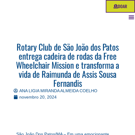
Ir
DOAR
para
o
conteúdo
Rotary Club de São João dos Patos
entrega cadeira de rodas da Free
Wheelchair Mission e transforma a
vida de Raimunda de Assis Sousa
Fernandis
ANA LIGIA MIRANDA ALMEIDA COELHO
novembro 20, 2024
São João Dos Patos/MA – Em uma emocionante