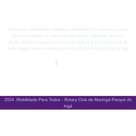
Promovendo acessibilidade e dignidade, o Mobilidade Para Todos é o programa
oficial de distribuição de cadeiras de rodas da Free Wheelchair Mission no
Brasil, realizado em parceria com os Rotary Clubs do Brasil e a Secretaria de
Saúde Indígena, sendo coordenado pelo Rotary Club de Maringá-Parque do Ingá.
Facebook-
Instagram
Youtube
f
2024. Mobilidade Para Todos - Rotary Club de Maringá-Parque do
Ingá