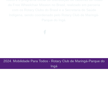
da Free Wheelchair Mission no Brasil, realizado em parceria
com os Rotary Clubs do Brasil e a Secretaria de Saúde
Indígena, sendo coordenado pelo Rotary Club de Maringá-
Parque do Ingá.
Facebook-
Instagram
Youtube
f
2024. Mobilidade Para Todos - Rotary Club de Maringá-Parque do
Ingá