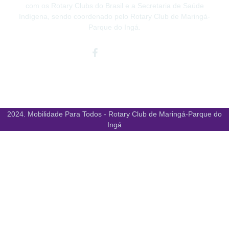
com os Rotary Clubs do Brasil e a Secretaria de Saúde
Indígena, sendo coordenado pelo Rotary Club de Maringá-
Parque do Ingá.
Facebook-
Instagram
Youtube
f
2024. Mobilidade Para Todos - Rotary Club de Maringá-Parque do
Ingá