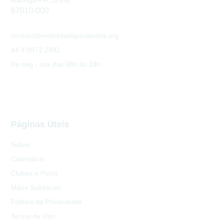
Maringá-PR, Brasil
87010-000
contato@mobilidadeparatodos.org
44 9 9973 2992
De seg - sex das 08h às 18h
Páginas Úteis
Sobre
Calendário
Clubes e Polos
Mãos Solidárias
Política de Privacidade
Termo de Uso