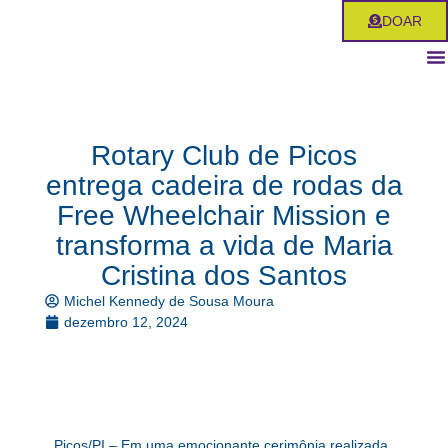
Ir
DOAR
para
o
conteúdo
Rotary Club de Picos
entrega cadeira de rodas da
Free Wheelchair Mission e
transforma a vida de Maria
Cristina dos Santos
Michel Kennedy de Sousa Moura
dezembro 12, 2024
Picos/PI – Em uma emocionante cerimônia realizada