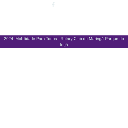
Facebook-
Instagram
Youtube
f
2024. Mobilidade Para Todos - Rotary Club de Maringá-Parque do
Ingá