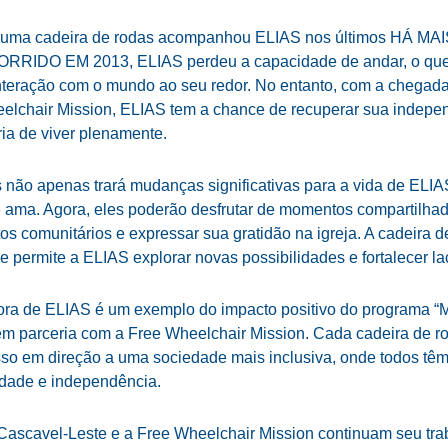
 uma cadeira de rodas acompanhou ELIAS nos últimos HÁ MA
RRIDO EM 2013, ELIAS perdeu a capacidade de andar, o que 
interação com o mundo ao seu redor. No entanto, com a chegada
elchair Mission, ELIAS tem a chance de recuperar sua indepe
ria de viver plenamente.
s não apenas trará mudanças significativas para a vida de EL
e ama. Agora, eles poderão desfrutar de momentos compartilhado
tos comunitários e expressar sua gratidão na igreja. A cadeira d
 permite a ELIAS explorar novas possibilidades e fortalecer laç
adora de ELIAS é um exemplo do impacto positivo do programa “
 em parceria com a Free Wheelchair Mission. Cada cadeira de 
so em direção a uma sociedade mais inclusiva, onde todos têm
idade e independência.
Cascavel-Leste e a Free Wheelchair Mission continuam seu tra