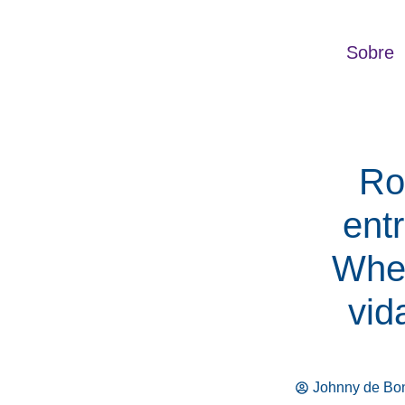
Ir
para
Sobre
o
conteúdo
Ro
ent
Whee
vi
Johnny de Bon