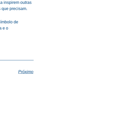
a inspirem outras
 que precisam.
símbolo de
a e o
Próximo