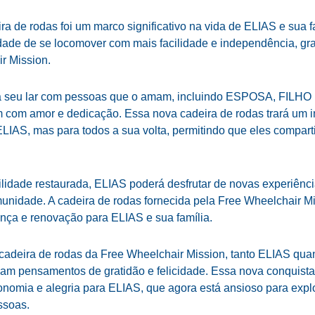
ra de rodas foi um marco significativo na vida de ELIAS e sua f
rdade de se locomover com mais facilidade e independência, gr
r Mission.
a seu lar com pessoas que o amam, incluindo ESPOSA, FILHO
 com amor e dedicação. Essa nova cadeira de rodas trará um i
LIAS, mas para todos a sua volta, permitindo que eles compa
lidade restaurada, ELIAS poderá desfrutar de novas experiência
unidade. A cadeira de rodas fornecida pela Free Wheelchair M
nça e renovação para ELIAS e sua família.
a cadeira de rodas da Free Wheelchair Mission, tanto ELIAS qua
 pensamentos de gratidão e felicidade. Essa nova conquista
onomia e alegria para ELIAS, que agora está ansioso para expl
ssoas.