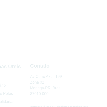
Contato
as Úteis
Av Cerro Azul, 199
Zona 02
ário
Maringá-PR, Brasil
e Polos
87010-000
lidárias