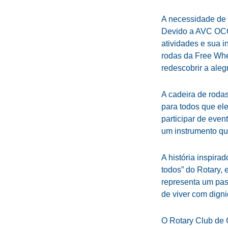
A necessidade de
Devido a AVC OCO
atividades e sua 
rodas da Free Whe
redescobrir a aleg
A cadeira de roda
para todos que el
participar de even
um instrumento que
A história inspir
todos” do Rotary,
representa um pas
de viver com dign
O Rotary Club de 