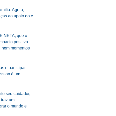
amília. Agora,
aças ao apoio do e
 E NETA, que o
mpacto positivo
rtilhem momentos
s e participar
ission é um
nto seu cuidador,
 traz um
orar o mundo e