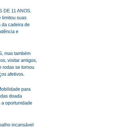
IS DE 11 ANOS.
limitou suas
 da cadeira de
ndência e
IAS, mas também
s, visitar amigos,
e rodas se tornou
os afetivos.
Mobilidade para
rodas doada
 a oportunidade
balho incansável