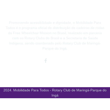
Promovendo acessibilidade e dignidade, o Mobilidade Para
Todos é o programa oficial de distribuição de cadeiras de rodas
da Free Wheelchair Mission no Brasil, realizado em parceria
com os Rotary Clubs do Brasil e a Secretaria de Saúde
Indígena, sendo coordenado pelo Rotary Club de Maringá-
Parque do Ingá.
Facebook-
Instagram
Youtube
f
2024. Mobilidade Para Todos - Rotary Club de Maringá-Parque do
Ingá