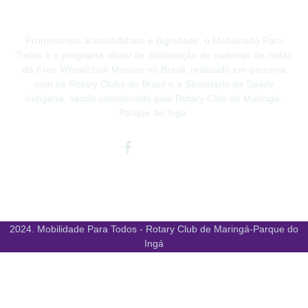
Promovendo acessibilidade e dignidade, o Mobilidade Para
Todos é o programa oficial de distribuição de cadeiras de rodas
da Free Wheelchair Mission no Brasil, realizado em parceria
com os Rotary Clubs do Brasil e a Secretaria de Saúde
Indígena, sendo coordenado pelo Rotary Club de Maringá-
Parque do Ingá.
Facebook-
Instagram
Youtube
f
2024. Mobilidade Para Todos - Rotary Club de Maringá-Parque do
Ingá