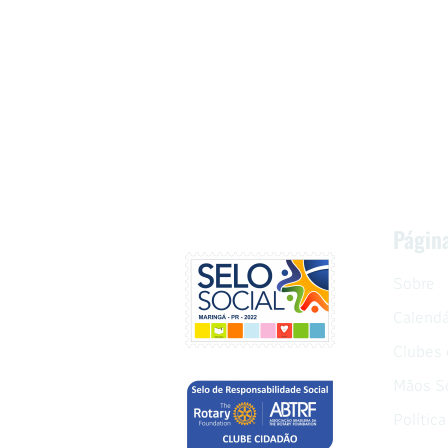
Págin
Sobre
Calendá
Clubes 
Mãos So
Polític