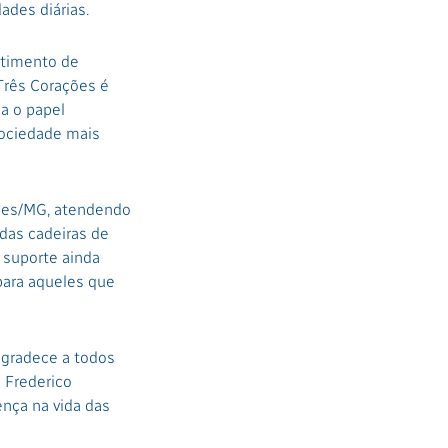
ades diárias.
ntimento de
Três Corações é
a o papel
ociedade mais
ções/MG, atendendo
das cadeiras de
 suporte ainda
para aqueles que
agradece a todos
o Frederico
nça na vida das