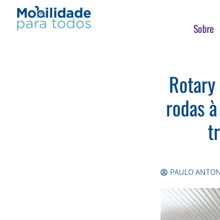
Ir
para
Sobre
o
conteúdo
Rotary
rodas à
t
PAULO ANTON