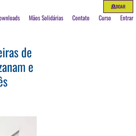
DOAR
ownloads
Mãos Solidárias
Contato
Curso
Entrar
iras de
Ozanam e
ês