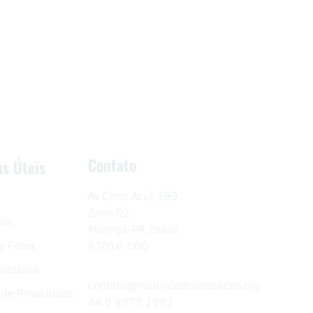
Contato
as Úteis
Av Cerro Azul, 199
Zona 02
rio
Maringá-PR, Brasil
e Polos
87010-000
lidárias
contato@mobilidadeparatodos.org
a de Privacidade
44 9 9973 2992