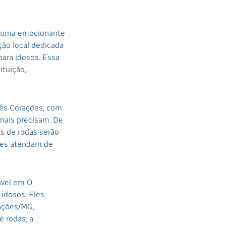
u uma emocionante
ção local dedicada
para idosos. Essa
ituição,
rês Corações, com
 mais precisam. De
as de rodas serão
eles atendam de
ável em O
 idosos. Eles
ações/MG,
e rodas, a