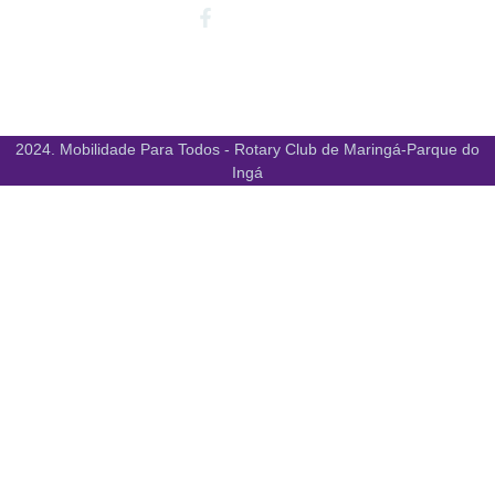
Facebook-
Instagram
Youtube
f
2024. Mobilidade Para Todos - Rotary Club de Maringá-Parque do
Ingá