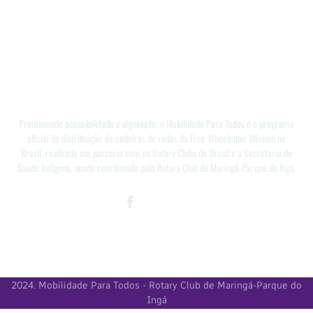
Promovendo acessibilidade e dignidade, o Mobilidade Para Todos é o programa
oficial de distribuição de cadeiras de rodas da Free Wheelchair Mission no
Brasil, realizado em parceria com os Rotary Clubs do Brasil e a Secretaria de
Saúde Indígena, sendo coordenado pelo Rotary Club de Maringá-Parque do Ingá.
Facebook-
Instagram
Youtube
f
2024. Mobilidade Para Todos - Rotary Club de Maringá-Parque do
Ingá