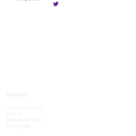
Contato
Av Cerro Azul, 199
Zona 02
Maringá-PR, Brasil
87010-000