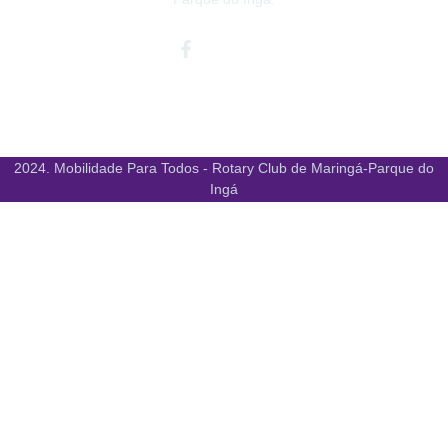
Facebook-
Instagram
Youtube
f
2024. Mobilidade Para Todos - Rotary Club de Maringá-Parque do
Ingá