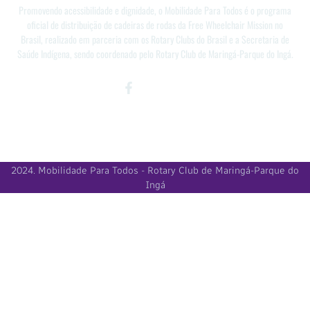
Promovendo acessibilidade e dignidade, o Mobilidade Para Todos é o programa
oficial de distribuição de cadeiras de rodas da Free Wheelchair Mission no
Brasil, realizado em parceria com os Rotary Clubs do Brasil e a Secretaria de
Saúde Indígena, sendo coordenado pelo Rotary Club de Maringá-Parque do Ingá.
Facebook-
Instagram
Youtube
f
2024. Mobilidade Para Todos - Rotary Club de Maringá-Parque do
Ingá