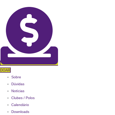
Ir
para
o
conteúdo
DOAR
Sobre
Dúvidas
Notícias
Clubes / Polos
Calendário
Downloads