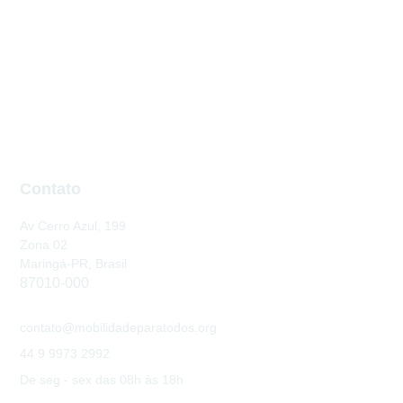
Contato
Av Cerro Azul, 199
Zona 02
Maringá-PR, Brasil
87010-000
contato@mobilidadeparatodos.org
44 9 9973 2992
De seg - sex das 08h às 18h