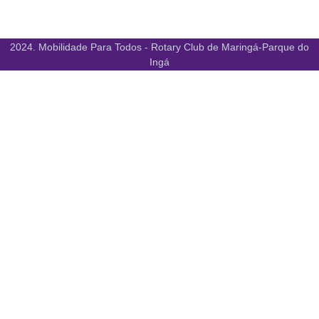
2024. Mobilidade Para Todos - Rotary Club de Maringá-Parque do
Ingá