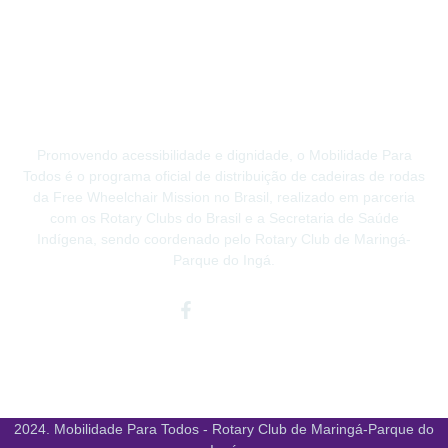
Promovendo acessibilidade e dignidade, o Mobilidade Para
Todos é o programa oficial de distribuição de cadeiras de rodas
da Free Wheelchair Mission no Brasil, realizado em parceria
com os Rotary Clubs do Brasil e a Secretaria de Saúde
Indígena, sendo coordenado pelo Rotary Club de Maringá-
Parque do Ingá.
Facebook-
Instagram
Youtube
f
2024. Mobilidade Para Todos - Rotary Club de Maringá-Parque do