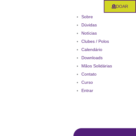
Ir
DOAR
para
Sobre
o
Dúvidas
conteúdo
Notícias
Clubes / Polos
Calendário
Downloads
Mãos Solidárias
Contato
Curso
Entrar