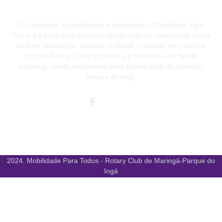
Promovendo acessibilidade e dignidade, o Mobilidade Para
Todos é o programa oficial de distribuição de cadeiras de rodas
da Free Wheelchair Mission no Brasil, realizado em parceria
com os Rotary Clubs do Brasil e a Secretaria de Saúde
Indígena, sendo coordenado pelo Rotary Club de Maringá-
Parque do Ingá.
Facebook-
Instagram
Youtube
f
2024. Mobilidade Para Todos - Rotary Club de Maringá-Parque do
Ingá