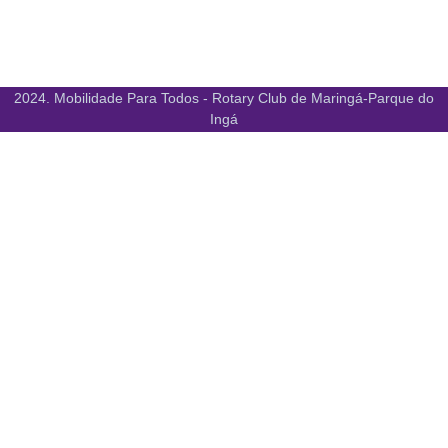
2024. Mobilidade Para Todos - Rotary Club de Maringá-Parque do
Ingá