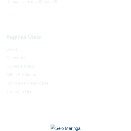
De seg - sex das 08h às 18h
Páginas Úteis
Sobre
Calendário
Clubes e Polos
Mãos Solidárias
Política de Privacidade
Termo de Uso