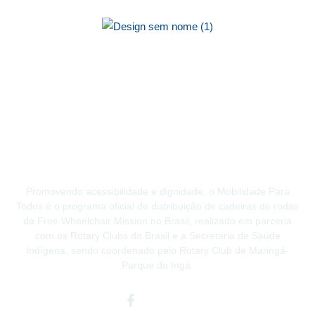
Promovendo acessibilidade e dignidade, o Mobilidade Para
Todos é o programa oficial de distribuição de cadeiras de rodas
da Free Wheelchair Mission no Brasil, realizado em parceria
com os Rotary Clubs do Brasil e a Secretaria de Saúde
Indígena, sendo coordenado pelo Rotary Club de Maringá-
Parque do Ingá.
Facebook-
Instagram
Youtube
f