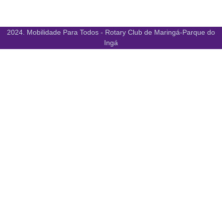
2024. Mobilidade Para Todos - Rotary Club de Maringá-Parque do
Ingá