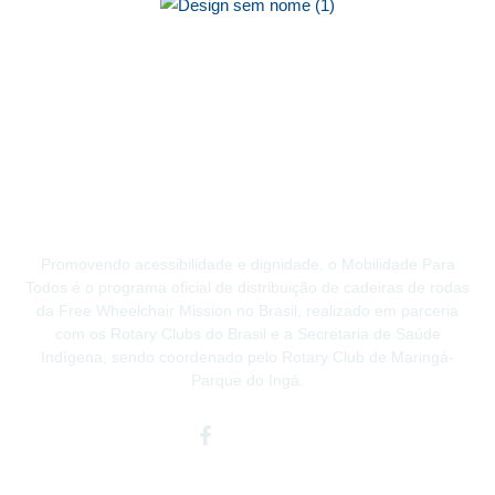
Promovendo acessibilidade e dignidade, o Mobilidade Para
Todos é o programa oficial de distribuição de cadeiras de rodas
da Free Wheelchair Mission no Brasil, realizado em parceria
com os Rotary Clubs do Brasil e a Secretaria de Saúde
Indígena, sendo coordenado pelo Rotary Club de Maringá-
Parque do Ingá.
Facebook-
Instagram
Youtube
f