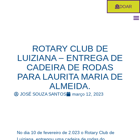
Ir
DOAR
para
o
conteúdo
ROTARY CLUB DE
LUIZIANA – ENTREGA DE
CADEIRA DE RODAS
PARA LAURITA MARIA DE
ALMEIDA.
JOSÉ SOUZA SANTOS
março 12, 2023
No dia 10 de fevereiro de 2.023 o Rotary Club de
Luiziana, entregou uma cadeira de rodas do