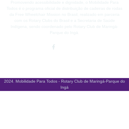
Promovendo acessibilidade e dignidade, o Mobilidade Para
Todos é o programa oficial de distribuição de cadeiras de rodas
da Free Wheelchair Mission no Brasil, realizado em parceria
com os Rotary Clubs do Brasil e a Secretaria de Saúde
Indígena, sendo coordenado pelo Rotary Club de Maringá-
Parque do Ingá.
Facebook-
Instagram
Youtube
f
2024. Mobilidade Para Todos - Rotary Club de Maringá-Parque do
Ingá