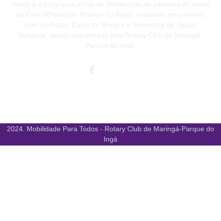
Todos é o programa oficial de distribuição de cadeiras de rodas
da Free Wheelchair Mission no Brasil, realizado em parceria
com os Rotary Clubs do Brasil e a Secretaria de Saúde
Indígena, sendo coordenado pelo Rotary Club de Maringá-
Parque do Ingá.
Facebook-
Instagram
Youtube
f
2024. Mobilidade Para Todos - Rotary Club de Maringá-Parque do
Ingá