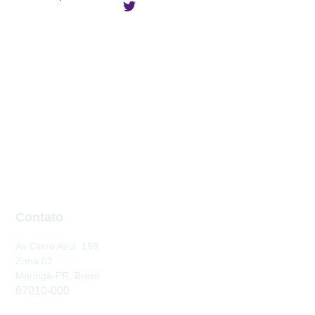
Contato
Av Cerro Azul, 199
Zona 02
Maringá-PR, Brasil
87010-000