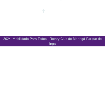
Facebook-
Instagram
Youtube
f
2024. Mobilidade Para Todos - Rotary Club de Maringá-Parque do
Ingá