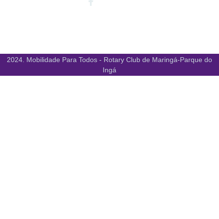
Facebook-
Instagram
Youtube
f
2024. Mobilidade Para Todos - Rotary Club de Maringá-Parque do
Ingá