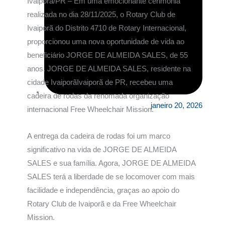
Ivaiporã/PR – Em uma emocionante cerimônia
realizada no dia 28/11/2025, o Rotary Club de
Ivaiporã do Distrito 4710 de Rotary Internacional,
proporcionou uma nova oportunidade de vida ao
beneficiário JORGE DE ALMEIDA SALES, de 55
anos. JORGE DE ALMEIDA SALES, residente na
cidade IvaiporãIvaiporã de PR, recebeu uma
cadeira de rodas da renomada organização
janeiro 20, 2026
internacional Free Wheelchair Mission.
A entrega da cadeira de rodas foi um marco
significativo na vida de JORGE DE ALMEIDA
SALES e sua família. Agora, JORGE DE ALMEIDA
SALES terá a liberdade de se locomover com mais
facilidade e independência, graças ao apoio do
Rotary Club de Ivaiporã e da Free Wheelchair
Mission.