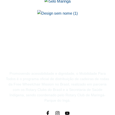
Promovendo acessibilidade e dignidade, o Mobilidade Para
Todos é o programa oficial de distribuição de cadeiras de rodas
da Free Wheelchair Mission no Brasil, realizado em parceria
com os Rotary Clubs do Brasil e a Secretaria de Saúde
Indígena, sendo coordenado pelo Rotary Club de Maringá-
Parque do Ingá.
Facebook-
Instagram
Youtube