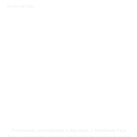
Termo de Uso
Promovendo acessibilidade e dignidade, o Mobilidade Para
Todos é o programa oficial de distribuição de cadeiras de rodas