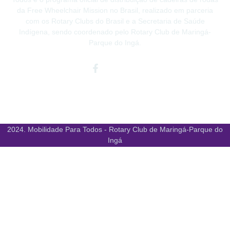
da Free Wheelchair Mission no Brasil, realizado em parceria
com os Rotary Clubs do Brasil e a Secretaria de Saúde
Indígena, sendo coordenado pelo Rotary Club de Maringá-
Parque do Ingá.
Facebook-
Instagram
Youtube
f
2024. Mobilidade Para Todos - Rotary Club de Maringá-Parque do
Ingá