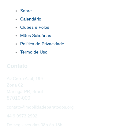
Sobre
Calendário
Clubes e Polos
Mãos Solidárias
Política de Privacidade
Termo de Uso
Contato
Av Cerro Azul, 199
Zona 02
Maringá-PR, Brasil
87010-000
contato@mobilidadeparatodos.org
44 9 9973 2992
De seg - sex das 08h às 18h