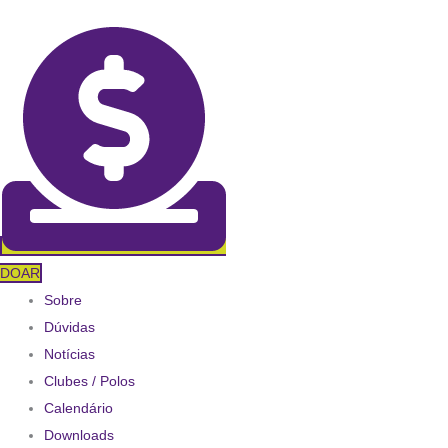
Ir
para
o
conteúdo
DOAR
Sobre
Dúvidas
Notícias
Clubes / Polos
Calendário
Downloads