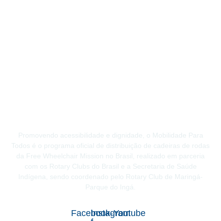
Promovendo acessibilidade e dignidade, o Mobilidade Para
Todos é o programa oficial de distribuição de cadeiras de rodas
da Free Wheelchair Mission no Brasil, realizado em parceria
com os Rotary Clubs do Brasil e a Secretaria de Saúde
Indígena, sendo coordenado pelo Rotary Club de Maringá-
Parque do Ingá.
Facebook-
Instagram
Youtube