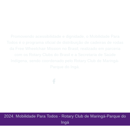
Promovendo acessibilidade e dignidade, o Mobilidade Para
Todos é o programa oficial de distribuição de cadeiras de rodas
da Free Wheelchair Mission no Brasil, realizado em parceria
com os Rotary Clubs do Brasil e a Secretaria de Saúde
Indígena, sendo coordenado pelo Rotary Club de Maringá-
Parque do Ingá.
Facebook-
Instagram
Youtube
f
2024. Mobilidade Para Todos - Rotary Club de Maringá-Parque do
Ingá