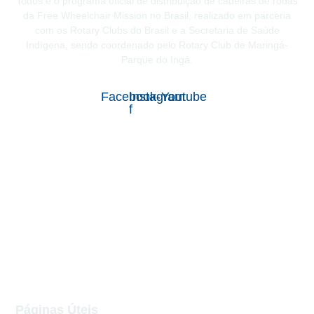
Todos é o programa oficial de distribuição de cadeiras de rodas
da Free Wheelchair Mission no Brasil, realizado em parceria
com os Rotary Clubs do Brasil e a Secretaria de Saúde
Indígena, sendo coordenado pelo Rotary Club de Maringá-
Parque do Ingá.
Facebook-
Instagram
Youtube
f
Páginas Úteis