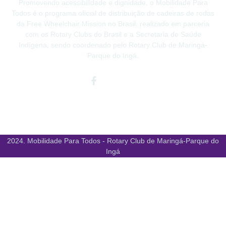
Promovendo acessibilidade e dignidade, o Mobilidade Para
Todos é o programa oficial de distribuição de cadeiras de rodas
da Free Wheelchair Mission no Brasil, realizado em parceria
com os Rotary Clubs do Brasil e a Secretaria de Saúde
Indígena, sendo coordenado pelo Rotary Club de Maringá-
Parque do Ingá.
Facebook-
Instagram
Youtube
f
2024. Mobilidade Para Todos - Rotary Club de Maringá-Parque do
Ingá