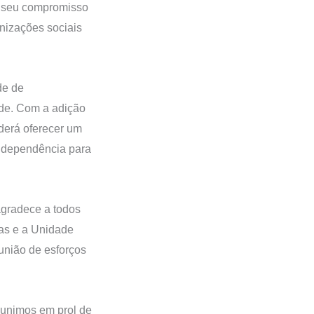
r seu compromisso
anizações sociais
de de
de. Com a adição
derá oferecer um
independência para
gradece a todos
das e a Unidade
união de esforços
 unimos em prol de