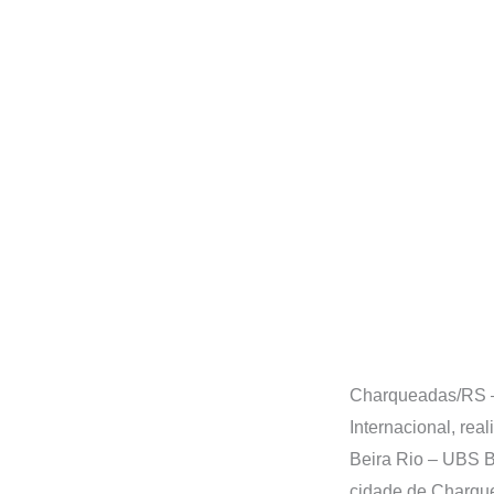
Charqueadas/RS – 
Internacional, re
Beira Rio – UBS B
cidade de Charque