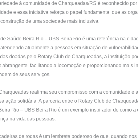
dariedade à comunidade de Charqueadas/RS é reconhecido po
dade e essa iniciativa reforça o papel fundamental que as org
onstrução de uma sociedade mais inclusiva.
de Saúde Beira Rio – UBS Beira Rio é uma referência na cida
tendendo atualmente a pessoas em situação de vulnerabilida
odas doadas pelo Rotary Club de Charqueadas, a instituição po
s abrangente, facilitando a locomoção e proporcionando mais 
ndem de seus serviços.
 Charqueadas reafirma seu compromisso com a comunidade e a
sa ação solidária. A parceria entre o Rotary Club de Charquea
eira Rio – UBS Beira Rio é um exemplo inspirador de como a 
ença na vida das pessoas.
cadeiras de rodas é um lembrete poderoso de que, quando nos