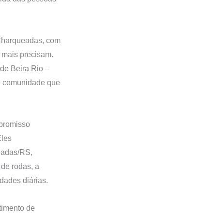
 Charqueadas, com
e mais precisam.
de Beira Rio –
 a comunidade que
mpromisso
Eles
eadas/RS,
de rodas, a
dades diárias.
timento de