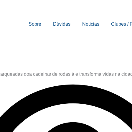
Sobre
Dúvidas
Notícias
Clubes / 
arqueadas doa cadeiras de rodas à e transforma vidas na cida