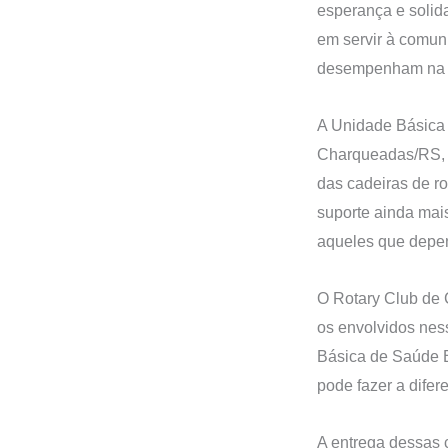
esperança e soli
em servir à comuni
desempenham na c
A Unidade Básica 
Charqueadas/RS, a
das cadeiras de r
suporte ainda mai
aqueles que depe
O Rotary Club de
os envolvidos nes
Básica de Saúde B
pode fazer a difer
A entrega dessas 