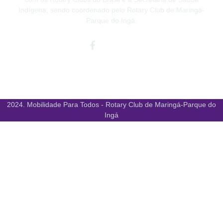
Indígena, sendo coordenado pelo Rotary Club de Maringá-
Parque do Ingá.
Facebook-
Instagram
Youtube
f
2024. Mobilidade Para Todos - Rotary Club de Maringá-Parque do
Ingá