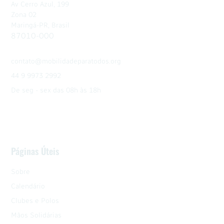
Av Cerro Azul, 199
Zona 02
Maringá-PR, Brasil
87010-000
contato@mobilidadeparatodos.org
44 9 9973 2992
De seg - sex das 08h às 18h
Páginas Úteis
Sobre
Calendário
Clubes e Polos
Mãos Solidárias