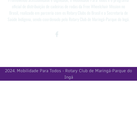
oficial de distribuição de cadeiras de rodas da Free Wheelchair Mission no
Brasil, realizado em parceria com os Rotary Clubs do Brasil e a Secretaria de
Saúde Indígena, sendo coordenado pelo Rotary Club de Maringá-Parque do Ingá.
Facebook-
Instagram
Youtube
f
2024. Mobilidade Para Todos - Rotary Club de Maringá-Parque do
Ingá