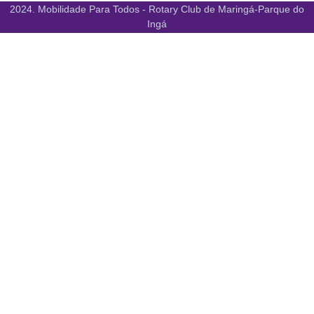
2024. Mobilidade Para Todos - Rotary Club de Maringá-Parque do
Ingá