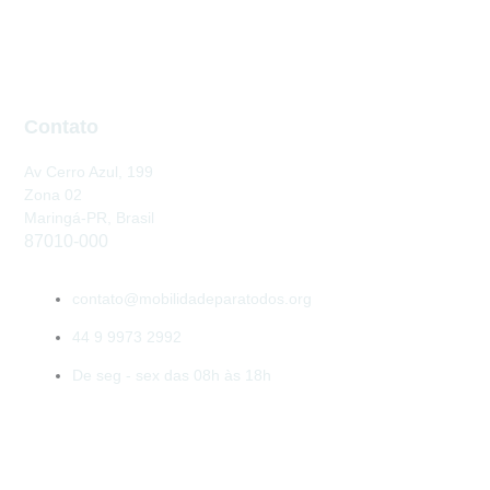
Contato
Av Cerro Azul, 199
Zona 02
Maringá-PR, Brasil
87010-000
contato@mobilidadeparatodos.org
44 9 9973 2992
De seg - sex das 08h às 18h