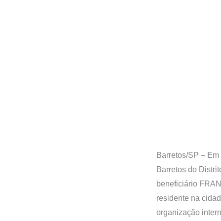
Barretos/SP – Em 
Barretos do Distri
beneficiário F
residente na cida
organização inter