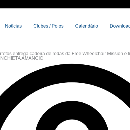
Notícias
Clubes / Polos
Calendário
Downloa
rretos entrega cadeira de rodas da Free Wheelchair Mission e t
ANCHIETA AMANCIO