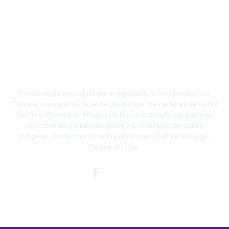
Promovendo acessibilidade e dignidade, o Mobilidade Para
Todos é o programa oficial de distribuição de cadeiras de rodas
da Free Wheelchair Mission no Brasil, realizado em parceria
com os Rotary Clubs do Brasil e a Secretaria de Saúde
Indígena, sendo coordenado pelo Rotary Club de Maringá-
Parque do Ingá.
Facebook-
Instagram
Youtube
f