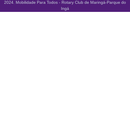
2024. Mobilidade Para Todos - Rotary Club de Maringá-Parque do
Ingá