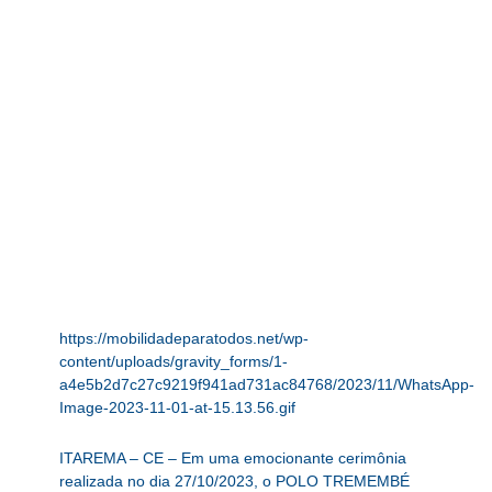
https://mobilidadeparatodos.net/wp-
content/uploads/gravity_forms/1-
a4e5b2d7c27c9219f941ad731ac84768/2023/11/WhatsApp-
Image-2023-11-01-at-15.13.56.gif
ITAREMA – CE – Em uma emocionante cerimônia
realizada no dia 27/10/2023, o POLO TREMEMBÉ