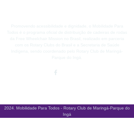
Promovendo acessibilidade e dignidade, o Mobilidade Para
Todos é o programa oficial de distribuição de cadeiras de rodas
da Free Wheelchair Mission no Brasil, realizado em parceria
com os Rotary Clubs do Brasil e a Secretaria de Saúde
Indígena, sendo coordenado pelo Rotary Club de Maringá-
Parque do Ingá.
Facebook-
Instagram
Youtube
f
2024. Mobilidade Para Todos - Rotary Club de Maringá-Parque do
Ingá