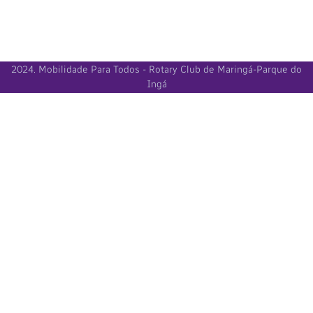
2024. Mobilidade Para Todos - Rotary Club de Maringá-Parque do
Ingá