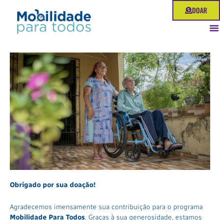
Ir
DOAR
para
o
conteúdo
Obrigado por sua doação!
Agradecemos imensamente sua contribuição para o programa
Mobilidade Para Todos
. Graças à sua generosidade, estamos