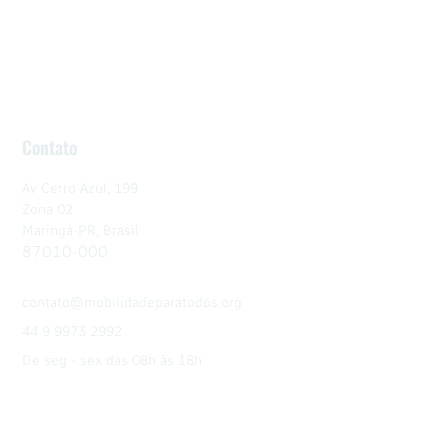
Contato
Av Cerro Azul, 199
Zona 02
Maringá-PR, Brasil
87010-000
contato@mobilidadeparatodos.org
44 9 9973 2992
De seg - sex das 08h às 18h