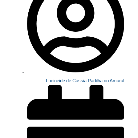
Lucineide de Cássia Padilha do Amaral