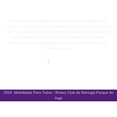
Promovendo acessibilidade e dignidade, o Mobilidade Para
Todos é o programa oficial de distribuição de cadeiras de rodas
da Free Wheelchair Mission no Brasil, realizado em parceria
com os Rotary Clubs do Brasil e a Secretaria de Saúde
Indígena, sendo coordenado pelo Rotary Club de Maringá-
Parque do Ingá.
Facebook-
Instagram
Youtube
f
2024. Mobilidade Para Todos - Rotary Club de Maringá-Parque do
Ingá