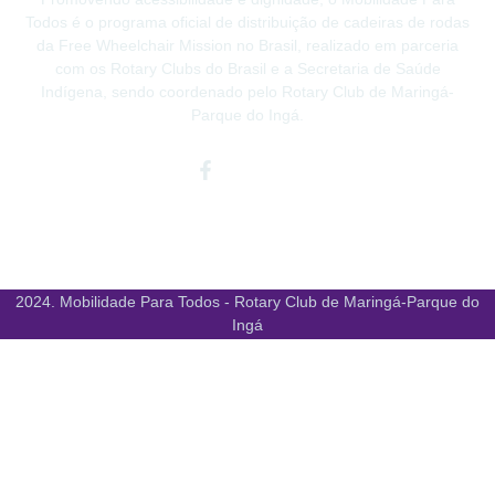
Todos é o programa oficial de distribuição de cadeiras de rodas
da Free Wheelchair Mission no Brasil, realizado em parceria
com os Rotary Clubs do Brasil e a Secretaria de Saúde
Indígena, sendo coordenado pelo Rotary Club de Maringá-
Parque do Ingá.
Facebook-
Instagram
Youtube
f
2024. Mobilidade Para Todos - Rotary Club de Maringá-Parque do
Ingá