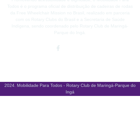
Todos é o programa oficial de distribuição de cadeiras de rodas
da Free Wheelchair Mission no Brasil, realizado em parceria
com os Rotary Clubs do Brasil e a Secretaria de Saúde
Indígena, sendo coordenado pelo Rotary Club de Maringá-
Parque do Ingá.
Facebook-
Instagram
Youtube
f
2024. Mobilidade Para Todos - Rotary Club de Maringá-Parque do
Ingá